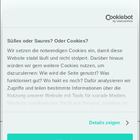
Analyse der Marktdynamik
Süßes oder Saures? Oder Cookies?
Mithilfe eines 
Wardley Mappings
 haben wir die 
Wir setzen die notwendigen Cookies ein, damit diese
Wertschöpfungskette im MSP-Markt 
Website stabil läuft und nicht stolpert. Darüber hinaus
visualisiert. Dieser Schritt offenbarte eine 
würden wir gern weitere Cookies nutzen, um
entscheidende Entwicklung: die massive 
dazuzulernen: Wie wird die Seite genutzt? Was
Verschiebung hin zu 
Serverless-Architekturen
. 
funktioniert gut? Wo hakt es noch? Dafür analysieren wir
Damit wurde klar, dass der Wert klassischer 
Zugriffe und teilen bestimmte Informationen über die
Server-Administration erodiert und die 
Nutzung unserer Website mit Tools für soziale Medien,
strategischen Kontrollpunkte der Zukunft 
Werbung und Analysen. Nicht aus Neugier, sondern um
woanders liegen.
besser zu werden. Schritt für Schritt. Adaptiv eben
Details zeigen