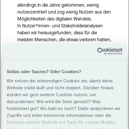
allerdings in die Jahre gekommen, wenig 
nutzerzentriert und zog wenig Nutzen aus den 
Möglichkeiten des digitalen Wandels.
In Nutzer*innen- und Stakeholderanalysen 
haben wir herausgefunden, dass für die 
meisten Menschen, die etwas verloren hatten, 
die subjektive Sicherheit des 
Wiederfindens von zentraler Bedeutung 
war: Das heißt: in dem Moment, in dem ich 
etwas verliere, möchte ich die Gewissheit, 
Süßes oder Saures? Oder Cookies?
dass es in Sicherheit ist. Wer Gewissheit über 
Wir setzen die notwendigen Cookies ein, damit diese
den Verbleib hat, darf erst einmal 
Website stabil läuft und nicht stolpert. Darüber hinaus
durchschnaufen. Für viele wird dann die 
würden wir gern weitere Cookies nutzen, um
tatsächliche Wiederbeschaffung zweitrangrig.
dazuzulernen: Wie wird die Seite genutzt? Was
Auf der Seite der Bahn war allerdings bislang 
funktioniert gut? Wo hakt es noch? Dafür analysieren wir
nur die Rückgabequote verlorener 
Zugriffe und teilen bestimmte Informationen über die
Gegenstände als Kriterium maßgeblich. Hier 
Nutzung unserer Website mit Tools für soziale Medien,
bestand also Handlungsbedarf, um den 
Werbung und Analysen. Nicht aus Neugier, sondern um