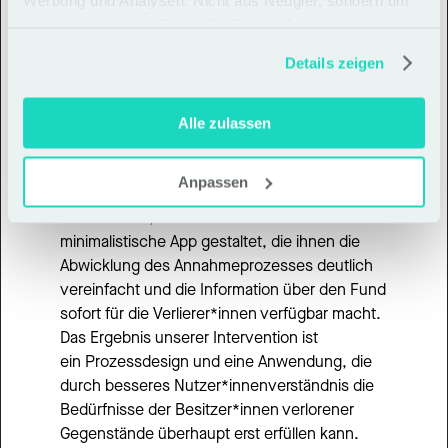
Betroffenen möglichst effektiv den Schmerz 
besser zu werden. Schritt für Schritt. Adaptiv eben
zu lindern. Deshalb haben wir die Zeit bis zur 
Information der Fundsachensicherung als 
Details zeigen
wichtiges Messkriterium in den 
Prozess integriert.
Alle zulassen
Da die Zugbegleiter*innen die Personen sind, 
die den Erstkontakt mit den verlorenen 
Gegenständen haben, sind sie unser 
Anpassen
Ansatzpunkt. Um ihnen keine weitere Arbeit 
aufzubürden, haben wir für sie eine 
minimalistische App gestaltet, die ihnen die 
Abwicklung des Annahmeprozesses deutlich 
vereinfacht und die Information über den Fund 
sofort für die Verlierer*innen verfügbar macht.
Das Ergebnis unserer Intervention ist 
ein Prozessdesign und eine Anwendung, die 
durch besseres Nutzer*innenverständnis die 
Bedürfnisse der Besitzer*innen verlorener 
Gegenstände überhaupt erst erfüllen kann. 