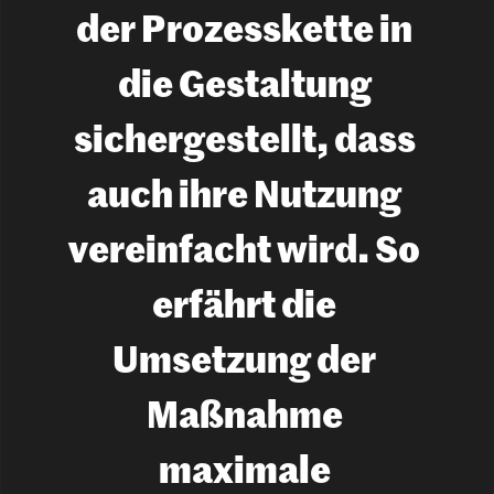
n 
der Prozesskette in 
e
i
g
die Gestaltung 
e
n
sichergestellt, dass 
e
n 
I
auch ihre Nutzung 
n
n
vereinfacht wird. So 
o
v
a
erfährt die 
t
i
Umsetzung der 
o
n
s
Maßnahme 
s
p
maximale 
i