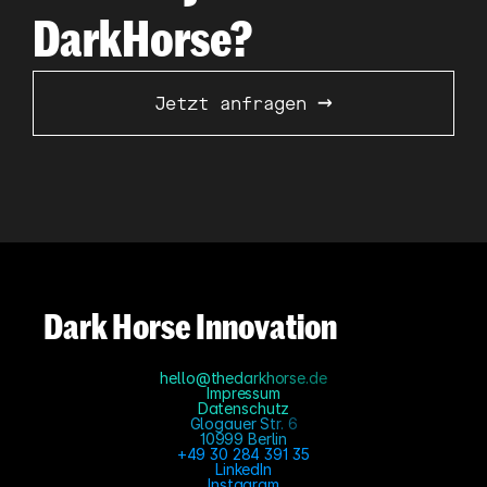
e
DarkHorse?
i
n
e 
G
→
Jetzt anfragen 
r
e
n
z
e
n
?
)
Dark Horse Innovation
hello@thedarkhorse.de
Impressum
Datenschutz
Glogauer Str. 6
10999 Berlin
+49 30 284 391 35
LinkedIn
Instagram