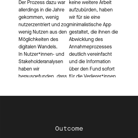
Der Prozess dazu war 
keine weitere Arbeit 
allerdings in die Jahre 
aufzubürden, haben 
gekommen, wenig 
wir für sie eine 
nutzerzentriert und zog 
minimalistische App 
wenig Nutzen aus den 
gestaltet, die ihnen die 
Möglichkeiten des 
Abwicklung des 
digitalen Wandels.
Annahmeprozesses 
In Nutzer*innen- und 
deutlich vereinfacht 
Stakeholderanalysen 
und die Information 
haben wir 
über den Fund sofort 
herausgefunden, dass 
für die Verlierer*innen 
für die meisten 
verfügbar macht.
Menschen, die etwas 
Das Ergebnis unserer 
verloren hatten, 
Intervention ist 
die subjektive 
ein Prozessdesign und 
Sicherheit des 
eine Anwendung, die 
Wiederfindens von 
durch besseres 
zentraler Bedeutung 
Outcome
Nutzer*innenverständn
war: Das heißt: in dem 
is die Bedürfnisse der 