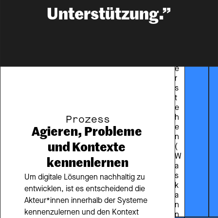
e
l
Unterstützung.”
r
a
u
m 
v
e
r
s
t
e
h
Prozess
e
Agieren, Probleme 
n 
und Kontexte 
(
W
kennenlernen
a
s 
Um digitale Lösungen nachhaltig zu 
k
entwicklen, ist es entscheidend die 
a
Akteur*innen innerhalb der Systeme 
n
kennenzulernen und den Kontext 
n 