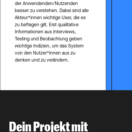
der Anwendenden/Nutzenden 
i
c
besser zu verstehen. Dabei sind alle 
h 
Akteur*innen wichtige User, die es 
v
zu befragen gilt. Erst qualitative 
e
Informationen aus Interviews, 
r
Testing und Beobachtung geben 
ä
n
wichtige Indizien, um das System 
d
von den Nutzer*innen aus zu 
e
denken und zu verändern.
r
n
, 
w
o 
l
i
e
g
e
n 
Dein Projekt mit 
m