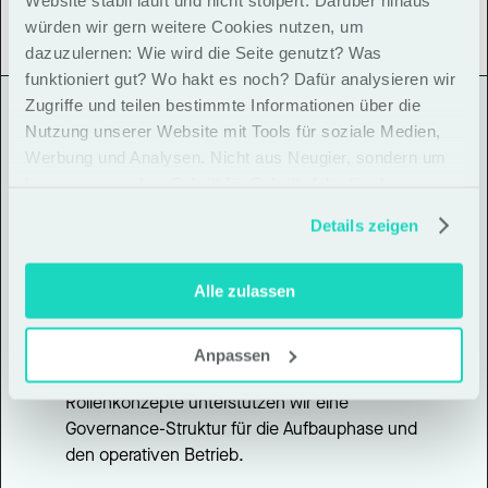
auf vier verschiedenen Ebenen:
würden wir gern weitere Cookies nutzen, um
dazuzulernen: Wie wird die Seite genutzt? Was
funktioniert gut? Wo hakt es noch? Dafür analysieren wir
Zugriffe und teilen bestimmte Informationen über die
Nutzung unserer Website mit Tools für soziale Medien,
Werbung und Analysen. Nicht aus Neugier, sondern um
besser zu werden. Schritt für Schritt. Adaptiv eben
Strategische Aufbauarbeit
Details zeigen
Auf der ersten Ebene entwickelten wir 
gemeinsam mit allen Stakeholdern ein 
Alle zulassen
einheitliches Zielbild für das POTSDAM LAB. 
Dabei analysierten wir die 
Stakeholderbeziehungen untereinander und 
Anpassen
machten diese sichtbar. Durch klare 
Rollenkonzepte unterstützen wir eine 
Governance-Struktur für die Aufbauphase und 
den operativen Betrieb. 