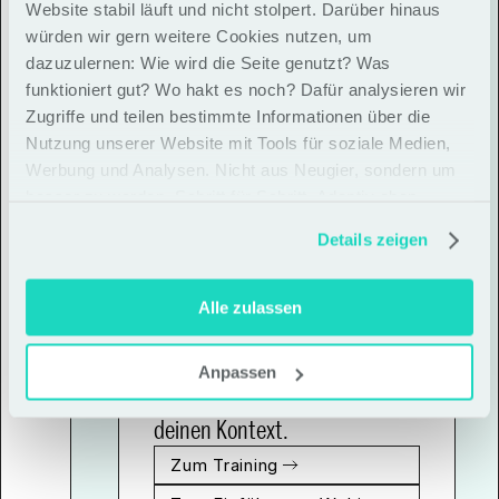
Website stabil läuft und nicht stolpert. Darüber hinaus
würden wir gern weitere Cookies nutzen, um
dazuzulernen: Wie wird die Seite genutzt? Was
funktioniert gut? Wo hakt es noch? Dafür analysieren wir
Zugriffe und teilen bestimmte Informationen über die
Strategic Leadership 
Nutzung unserer Website mit Tools für soziale Medien,
Werbung und Analysen. Nicht aus Neugier, sondern um
besser zu werden. Schritt für Schritt. Adaptiv eben
Hands-On Masterclass: 
Details zeigen
Entwickle Strategie als 
wirksame Kopplung von 
Entscheidungen, 
Alle zulassen
Kommunikation und Routinen – 
und übersetze sie in 
Anpassen
handlungsfähige Führung für 
deinen Kontext.
Zum Training