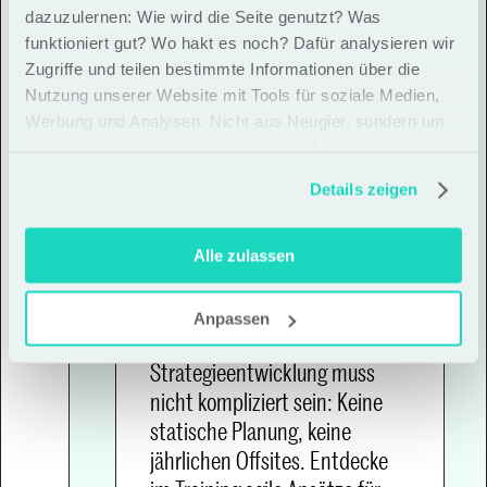
Trainings & Workshops
dazuzulernen: Wie wird die Seite genutzt? Was
funktioniert gut? Wo hakt es noch? Dafür analysieren wir
Zugriffe und teilen bestimmte Informationen über die
Nutzung unserer Website mit Tools für soziale Medien,
Werbung und Analysen. Nicht aus Neugier, sondern um
besser zu werden. Schritt für Schritt. Adaptiv eben
Details zeigen
Adaptive 
Alle zulassen
Strategieentwicklun
Anpassen
Strategieentwicklung muss 
nicht kompliziert sein: Keine 
statische Planung, keine 
jährlichen Offsites. Entdecke 