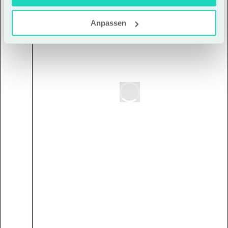
Anpassen
Innovation 
Inhouse Trainings
mit LichtBlick
Innerhalb des hausinternen 
Leadership Labs von Lichtblick 
war Dark Horse für den 
Learning Stream “Create 
Innovation” verantwortlich. Das 
Ziel? Führungskräfte zu 
eigenständigen 
Innovationsmanager:innen zu 
befähigen, die auch ohne 
explizite Innovationsstrukturen 
innerhalb ihrer Teams 