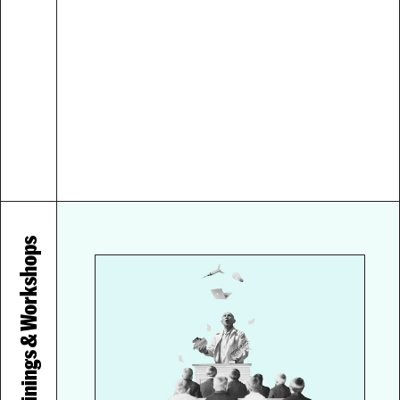
Innovation fördern und 
managen können.
Zum Case
Trainings & Workshops