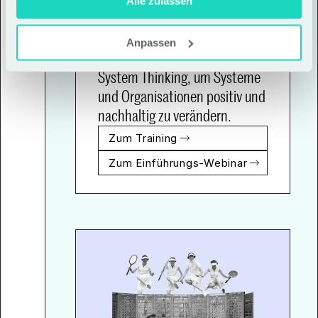
Systemic Design für 
Alle zulassen
Innovator*innen und 
Organisationsentwickelnde 
Anpassen
verbindet Design Thinking mit 
System Thinking, um Systeme 
und Organisationen positiv und 
nachhaltig zu verändern.
Zum Training
Zum Einführungs-Webinar