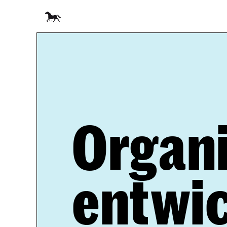
Templates
Choose from 100s of High Quality Templates for 
Framer.
Courses
Get to Learning today with our Helpful Courses.
Organi
View All Pr
entwi