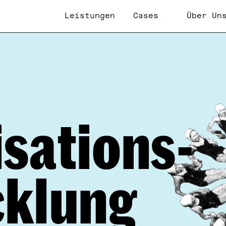
Leistungen
Cases
Über Un
Mockups
Up your Mockup Game Today with our stunning 
Device Mockups.
Fonts
Choose the right font for your Website from our 
Collection.
sations-
oducts
cklung