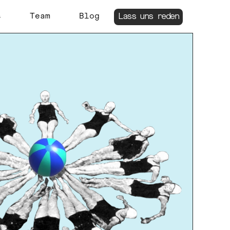
s
Team
Blog
Lass uns reden